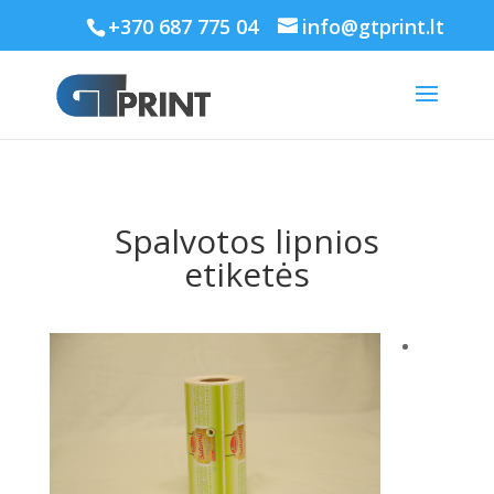
+370 687 775 04
info@gtprint.lt
Spalvotos lipnios
etiketės